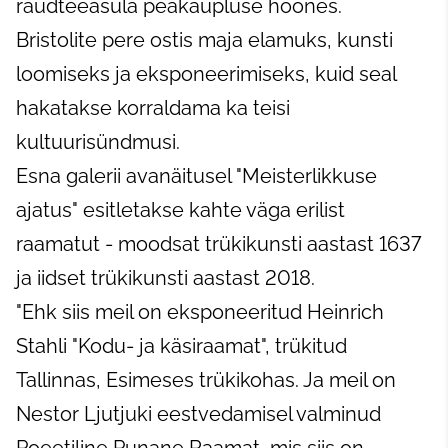
raudteeasula peakaupluse hoones.
Bristolite pere ostis maja elamuks, kunsti
loomiseks ja eksponeerimiseks, kuid seal
hakatakse korraldama ka teisi
kultuurisündmusi.
Esna galerii avanäitusel "Meisterlikkuse
ajatus" esitletakse kahte väga erilist
raamatut - moodsat trükikunsti aastast 1637
ja iidset trükikunsti aastast 2018.
"Ehk siis meil on eksponeeritud Heinrich
Stahli "Kodu- ja käsiraamat", trükitud
Tallinnas, Esimeses trükikohas. Ja meil on
Nestor Ljutjuki eestvedamisel valminud
Poeetiline Punane Raamat, mis siis on