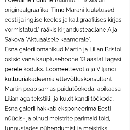
originaalgraafika, Timo Marani luuletused
eesti ja inglise keeles ja kalligraafilises kirjas
vormistatud," rääkis kirjandusteadlane Aija
Sakova "Aktuaalsele kaamerale".
Esna galerii omanikud Martin ja Lilian Bristol
ostsid vana kauplusehoone 13 aastat tagasi
perele koduks. Loomeettevõtja ja Viljandi
kultuuriakadeemia ettevõtluskonsultant
Martin peab samas puidutöökoda, abikaasa
Lilian aga tekstiili- ja kuldtikandi töökoda.
Esna galerii hakkab eksponeerima Eesti
nüüdis- ja olnud meistrite parimaid töid,
tunnustades pühendumist ja meistriks