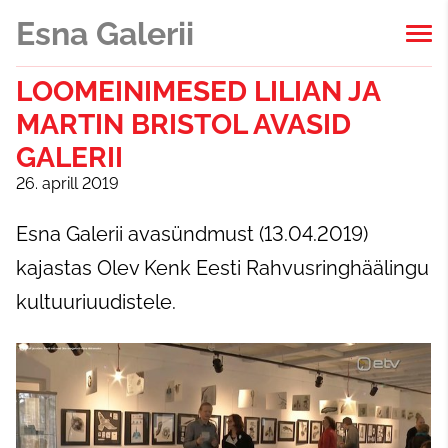
Esna Galerii
LOOMEINIMESED LILIAN JA
MARTIN BRISTOL AVASID
GALERII
26. aprill 2019
Esna Galerii avasündmust (13.04.2019)
kajastas Olev Kenk Eesti Rahvusringhäälingu
kultuuriuudistele.