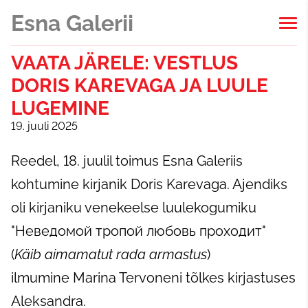
Esna Galerii
VAATA JÄRELE: VESTLUS
DORIS KAREVAGA JA LUULE
LUGEMINE
19. juuli 2025
Reedel, 18. juulil toimus Esna Galeriis
kohtumine kirjanik Doris Karevaga. Ajendiks
oli kirjaniku venekeelse luulekogumiku
"Неведомой тропой любовь проходит"
(
Käib aimamatut rada armastus
)
ilmumine Marina Tervoneni tõlkes kirjastuses
Aleksandra.