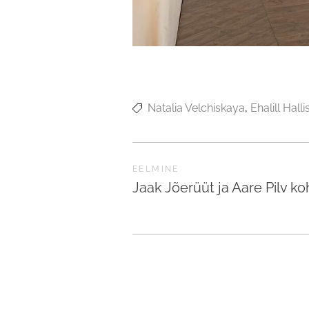
Natalia Velchiskaya
Ehalill Halli
EELMINE
Jaak Jõerüüt ja Aare Pilv ko