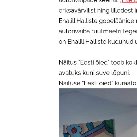
autorivaipade seeriat „
Pae p
erksavärvilist ning lilledest 
Ehalill Halliste gobeläänide 
autorivaiba ruutmeetri teg
on Ehalill Halliste kudunud
Näitus "Eesti õied" toob kok
avatuks kuni suve lõpuni.
Näituse “Eesti õied” kuraator