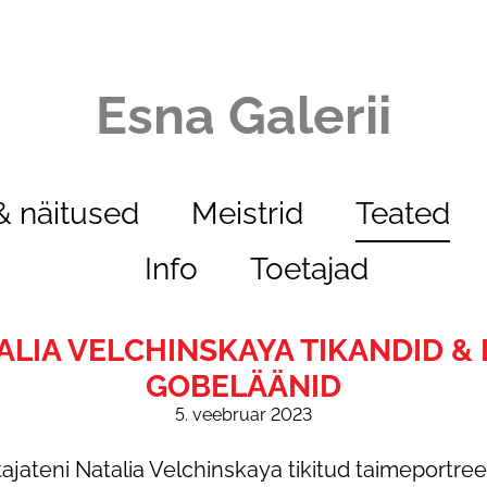
Esna Galerii
 näitused
Meistrid
Teated
Info
Toetajad
TALIA VELCHINSKAYA TIKANDID &
GOBELÄÄNID
5. veebruar 2023
tajateni Natalia Velchinskaya tikitud taimeportreed