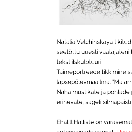
Natalia Velchinskaya tikitu
seetõttu uuesti vaatajaten
tekstiilskulptuuri.
Taimeportreede tikkimine sai
lapsepõlevmaailma. "Ma arm
Näha mustikate ja pohlade pi
erinevate, sageli silmapais
Ehalill Halliste on varasem