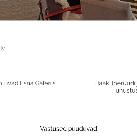
ste
htuvad Esna Galeriis
Jaak Jõerüüdi 
unustus
Vastused puuduvad