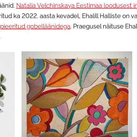
läänid.
Natalia Velchinskaya Eestimaa loodusest i
itud ka 2022. aasta kevadel, Ehalill Halliste on 
spieeritud gobelläänidega
. Praegusel näituse Ehal
.