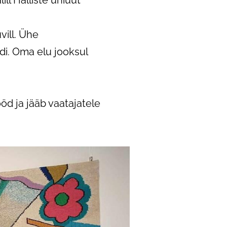
ill Halliste uhiuut
vill. Ühe
di. Oma elu jooksul
öd ja jääb vaatajatele