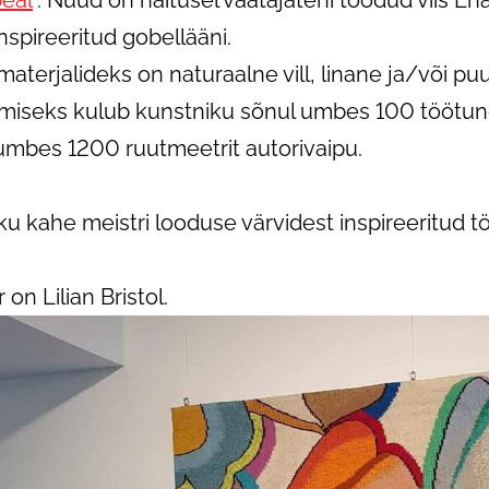
eal
“. Nüüd on näitusel vaatajateni toodud viis Ehal
inspireeritud gobellääni.
materjalideks on naturaalne vill, linane ja/või puu
emiseks kulub kunstniku sõnul umbes 100 töötun
 umbes 1200 ruutmeetrit autorivaipu.
ku kahe meistri looduse värvidest inspireeritud tö
 on Lilian Bristol.