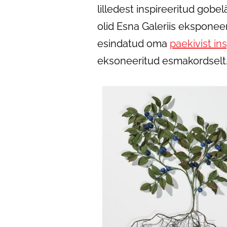
lilledest inspireeritud gobe
olid Esna Galeriis eksponeer
esindatud oma
paekivist in
eksoneeritud esmakordselt