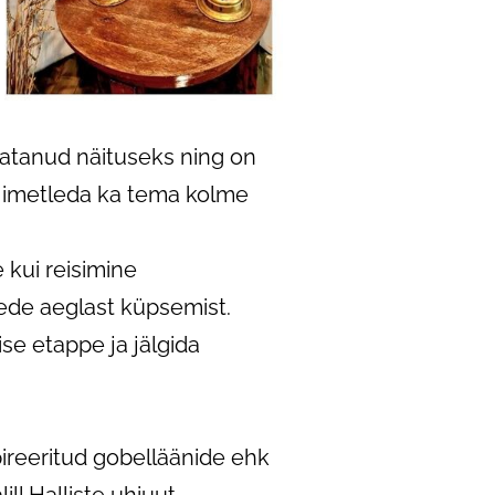
ratanud näituseks ning on
d imetleda ka tema kolme
 kui reisimine
ede aeglast küpsemist.
se etappe ja jälgida
pireeritud gobelläänide ehk