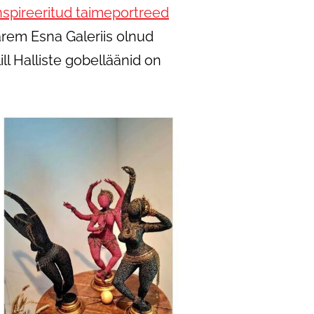
nspireeritud taimeportreed
varem Esna Galeriis olnud
ill Halliste gobelläänid on