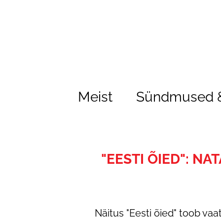
Meist
Sündmused &
"EESTI ÕIED": NA
Näitus "Eesti õied" toob vaa