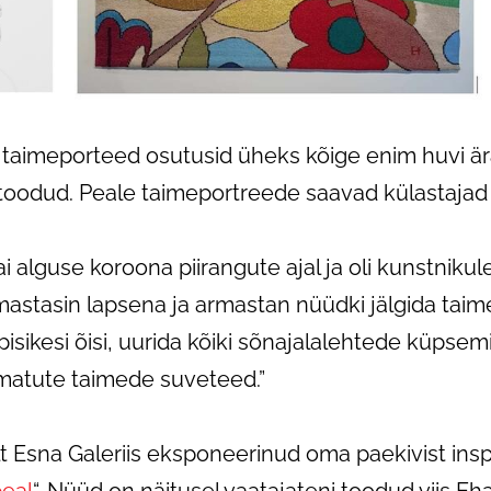
d taimeporteed osutusid üheks kõige enim huvi ä
i toodud. Peale taimeportreede saavad külastaja
 alguse koroona piirangute ajal ja oli kunstnikule
astasin lapsena ja armastan nüüdki jälgida taim
sikesi õisi, uurida kõiki sõnajalalehtede küpsemi
tmatute taimede suveteed.”
alt Esna Galeriis eksponeerinud oma paekivist ins