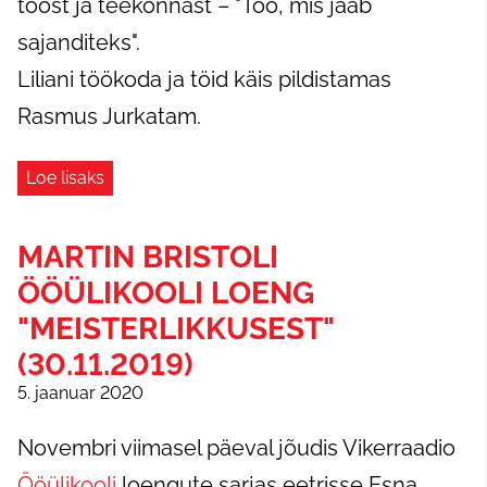
tööst ja teekonnast – "Töö, mis jääb
sajanditeks".
Liliani töökoda ja töid käis pildistamas
Rasmus Jurkatam.
Loe lisaks
MARTIN BRISTOLI
ÖÖÜLIKOOLI LOENG
"MEISTERLIKKUSEST"
(30.11.2019)
5. jaanuar 2020
Novembri viimasel päeval jõudis Vikerraadio
Ööülikooli
loengute sarjas eetrisse Esna