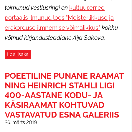
toimunud vestlusringi on
kultuur.err.ee
portaalis ilmunud loos "Meisterlikkuse ja
erakorduse ilmnemise võimalikkus"
kokku
võtnud kirjandusteadlane Aija Sakova.
Loe lisaks
POEETILINE PUNANE RAAMAT
NING HEINRICH STAHLI LIGI
400-AASTANE KODU- JA
KÄSIRAAMAT KOHTUVAD
VASTAVATUD ESNA GALERIIS
26. märts 2019