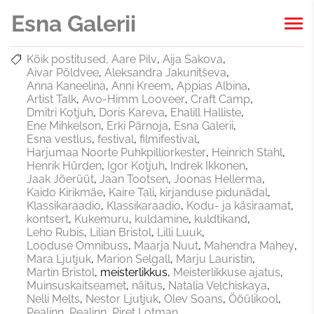
Esna Galerii
Kõik postitused
Aare Pilv
Aija Sakova
Aivar Põldvee
Aleksandra Jakunitševa
Anna Kaneelina
Anni Kreem
Appias Albina
Artist Talk
Avo-Himm Looveer
Craft Camp
Dmitri Kotjuh
Doris Kareva
Ehalill Halliste
Ene Mihkelson
Erki Pärnoja
Esna Galerii
Esna vestlus
festival
filmifestival
Harjumaa Noorte Puhkpilliorkester
Heinrich Stahl
Henrik Hürden
Igor Kotjuh
Indrek Ikkonen
Jaak Jõerüüt
Jaan Tootsen
Joonas Hellerma
Kaido Kirikmäe
Kaire Tali
kirjanduse pidunädal
Klassikaraadio
Klassikaraadio
Kodu- ja käsiraamat
kontsert
Kukemuru
kuldamine
kuldtikand
Leho Rubis
Lilian Bristol
Lilli Luuk
Looduse Omnibuss
Maarja Nuut
Mahendra Mahey
Mara Ljutjuk
Marion Selgall
Marju Lauristin
Martin Bristol
meisterlikkus
Meisterlikkuse ajatus
Muinsuskaitseamet
näitus
Natalia Velchiskaya
Nelli Melts
Nestor Ljutjuk
Olev Soans
Ööülikool
Pealinn
Pealinn
Piret Lotman