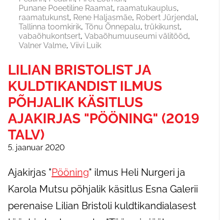
Punane Poeetiline Raamat
raamatukauplus
raamatukunst
Rene Haljasmäe
Robert Jürjendal
Tallinna toomkirik
Tõnu Õnnepalu
trükikunst
vabaõhukontsert
Vabaõhumuuseumi välitööd
Valner Valme
Viivi Luik
LILIAN BRISTOLIST JA
KULDTIKANDIST ILMUS
PÕHJALIK KÄSITLUS
AJAKIRJAS "PÖÖNING" (2019
TALV)
5. jaanuar 2020
Ajakirjas "
Pööning
" ilmus Heli Nurgeri ja
Karola Mutsu põhjalik käsitlus Esna Galerii
perenaise Lilian Bristoli kuldtikandialasest