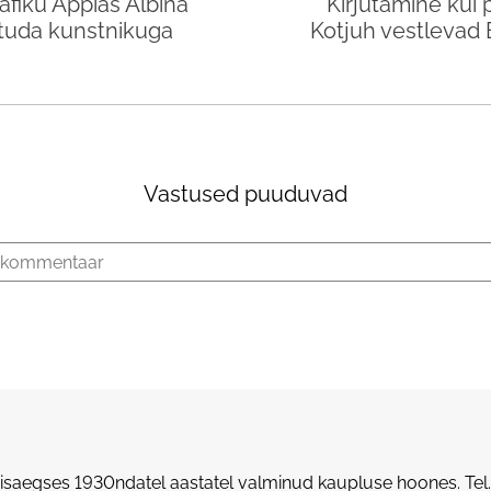
fiku Appias Albina
"Kirjutamine kui p
htuda kunstnikuga
Kotjuh vestlevad E
Vastused puuduvad
saegses 1930ndatel aastatel valminud kaupluse hoones.
Tel