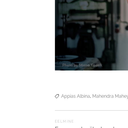
Appias Albina
Mahendra Mahe
EELMINE