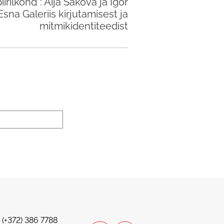
iirilkõnd": Aija Sakova ja Igor
sna Galeriis kirjutamisest ja
mitmikidentiteedist
. (+372) 386 7788