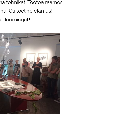
oma tehnikat. Töötoa raames
änu! Oli tõeline elamus!
na loomingut!