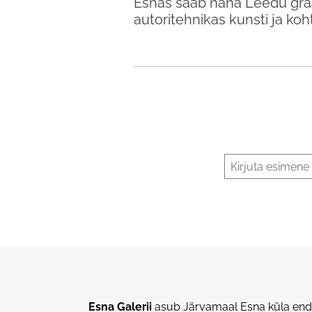
Esnas saab näha Leedu graa
autoritehnikas kunsti ja ko
Esna Galerii
asub Järvamaal Esna küla endi