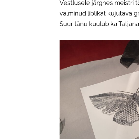
Vestlusele järgnes meistri 
valminud liblikat kujutava gr
Suur tänu kuulub ka Tatjana